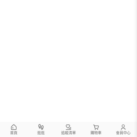
首頁
逛逛
追蹤清單
購物車
會員中心