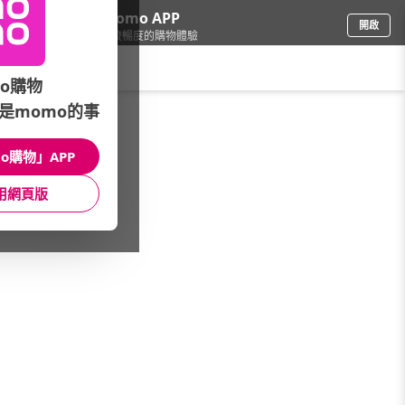
下載momo APP
開啟
給你3倍流暢度的購物體驗
請輸入搜尋關鍵字
o購物
是momo的事
彩妝保養
/
開架品牌
/
精選品牌
/
trilogy
o購物」APP
館長推薦
月銷量
新上市
價格
評價
用網頁版
很抱歉，沒有篩選到符合條件的商品
您可以調整篩選條件試試看