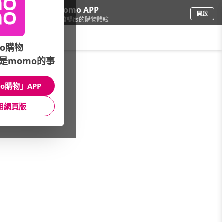
下載momo APP
開啟
給你3倍流暢度的購物體驗
請輸入搜尋關鍵字
o購物
是momo的事
彩妝保養
/
醫美保養品牌
/
館長推薦
/
本週新品
o購物」APP
館長推薦
月銷量
新上市
價格
評價
用網頁版
很抱歉，沒有篩選到符合條件的商品
您可以調整篩選條件試試看