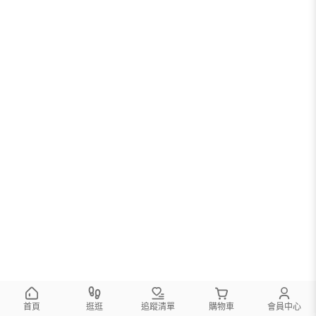
首頁
逛逛
追蹤清單
購物車
會員中心