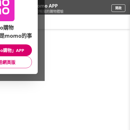
下載momo APP
開啟
給你3倍流暢度的購物體驗
請輸入搜尋關鍵字
o購物
是momo的事
彩妝保養
/
看看買-美妝保養
/
指甲彩繪
o購物」APP
館長推薦
月銷量
新上市
價格
評價
用網頁版
很抱歉，沒有篩選到符合條件的商品
您可以調整篩選條件試試看