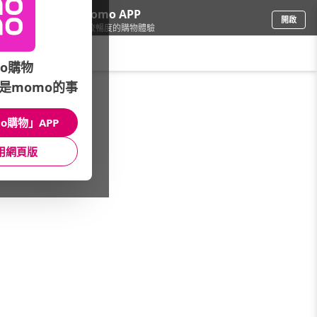
下載momo APP
開啟
給你3倍流暢度的購物體驗
請輸入搜尋關鍵字
o購物
是momo的事
彩妝保養
/
本月主打活動
/
9月 ▎堤瑪露專館限時5折UP
o購物」APP
館長推薦
月銷量
新上市
價格
評價
用網頁版
很抱歉，沒有篩選到符合條件的商品
您可以調整篩選條件試試看