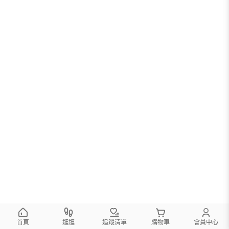
首頁
逛逛
追蹤清單
購物車
會員中心