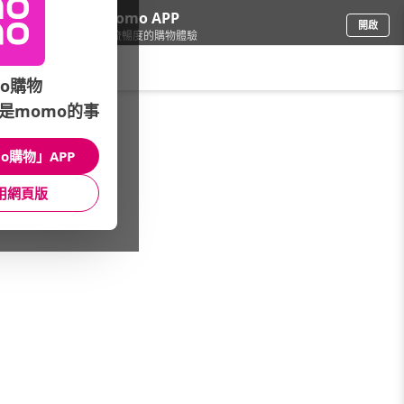
下載momo APP
開啟
給你3倍流暢度的購物體驗
請輸入搜尋關鍵字
o購物
是momo的事
彩妝保養
/
SHISEIDO資生堂國際櫃
o購物」APP
本館精選商品
用網頁版
館長推薦
月銷量
新上市
價格
評價
很抱歉，沒有篩選到符合條件的商品