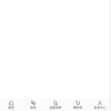
您可以調整篩選條件試試看
首頁
逛逛
追蹤清單
購物車
會員中心