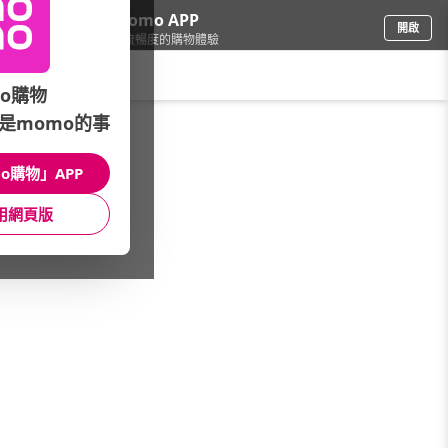
下載momo APP
開啟
給你3倍流暢度的購物體驗
請輸入搜尋關鍵字
o購物
是momo的事
彩妝保養
/
美容工具小物
/
品牌總覽(A-Z)
/
Solone
o購物」APP
館長推薦
月銷量
新上市
價格
評價
用網頁版
很抱歉，沒有篩選到符合條件的商品
您可以調整篩選條件試試看