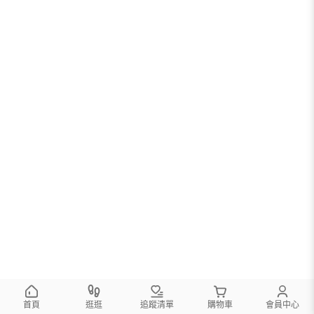
首頁
逛逛
追蹤清單
購物車
會員中心