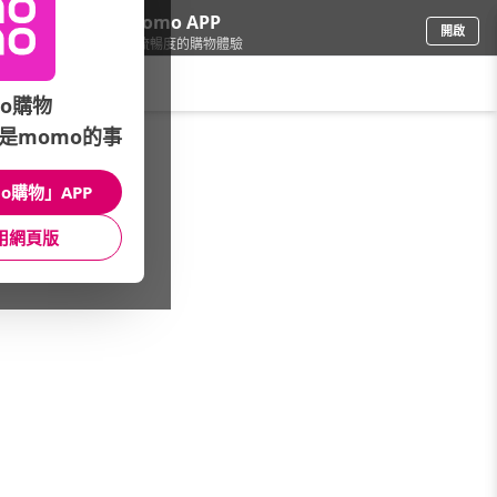
下載momo APP
開啟
給你3倍流暢度的購物體驗
請輸入搜尋關鍵字
o購物
是momo的事
彩妝保養
/
藥局熱銷品牌
/
髮朵(髮類、頭皮保養)
o購物」APP
館長推薦
月銷量
新上市
價格
評價
用網頁版
很抱歉，沒有篩選到符合條件的商品
您可以調整篩選條件試試看