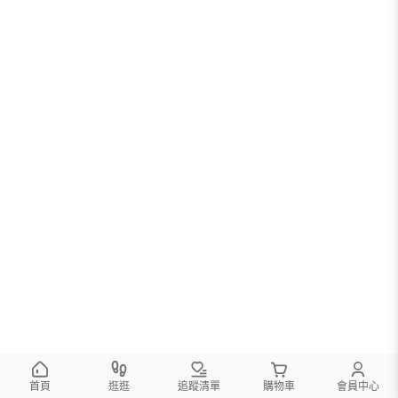
首頁
逛逛
追蹤清單
購物車
會員中心