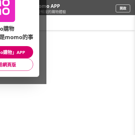
下載momo APP
開啟
給你3倍流暢度的購物體驗
請輸入搜尋關鍵字
o購物
是momo的事
彩妝保養
/
韓國人氣品牌
/
MEDIHEAL 美迪惠爾
o購物」APP
館長推薦
月銷量
新上市
價格
評價
用網頁版
很抱歉，沒有篩選到符合條件的商品
您可以調整篩選條件試試看