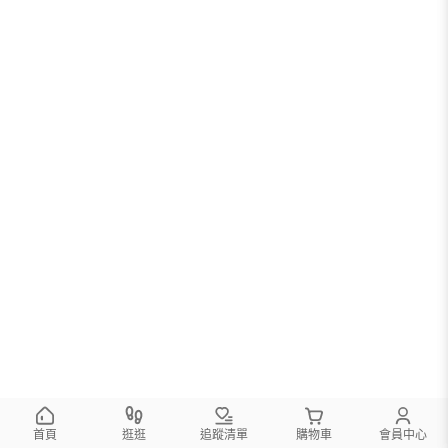
首頁
逛逛
追蹤清單
購物車
會員中心