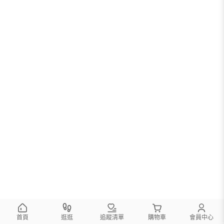
首頁
逛逛
追蹤清單
購物車
會員中心