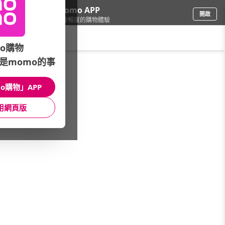
下載momo APP
開啟
給你3倍流暢度的購物體驗
請輸入搜尋關鍵字
o購物
是momo的事
彩妝保養
/
專櫃彩妝品牌
/
品項
/
唇膏
o購物」APP
館長推薦
月銷量
新上市
價格
評價
用網頁版
很抱歉，沒有篩選到符合條件的商品
您可以調整篩選條件試試看