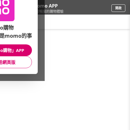
下載momo APP
開啟
給你3倍流暢度的購物體驗
請輸入搜尋關鍵字
o購物
是momo的事
彩妝保養
/
劑型
/
噴霧
o購物」APP
館長推薦
月銷量
新上市
價格
評價
用網頁版
很抱歉，沒有篩選到符合條件的商品
您可以調整篩選條件試試看