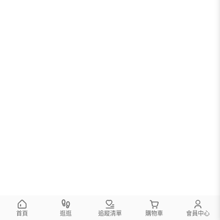
首頁
逛逛
追蹤清單
購物車
會員中心