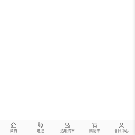
首頁
逛逛
追蹤清單
購物車
會員中心