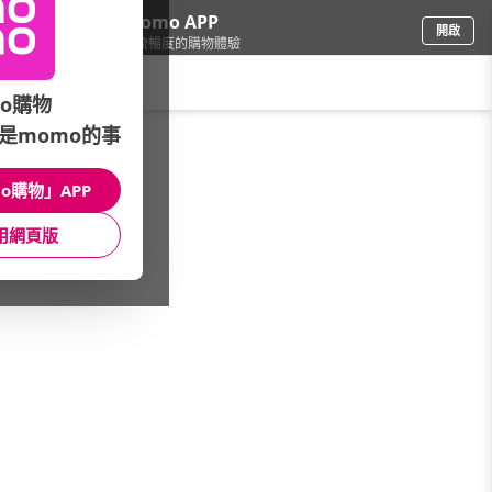
下載momo APP
開啟
給你3倍流暢度的購物體驗
請輸入搜尋關鍵字
o購物
是momo的事
彩妝保養
/
底妝
/
底妝
/
粉底液
o購物」APP
館長推薦
月銷量
新上市
價格
評價
用網頁版
很抱歉，沒有篩選到符合條件的商品
您可以調整篩選條件試試看