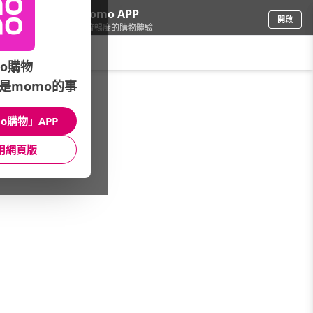
下載momo APP
開啟
給你3倍流暢度的購物體驗
請輸入搜尋關鍵字
o購物
是momo的事
彩妝保養
/
Herbacin德國小甘菊
o購物」APP
本館精選商品
用網頁版
館長推薦
月銷量
新上市
價格
評價
很抱歉，沒有篩選到符合條件的商品