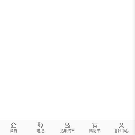
您可以調整篩選條件試試看
首頁
逛逛
追蹤清單
購物車
會員中心