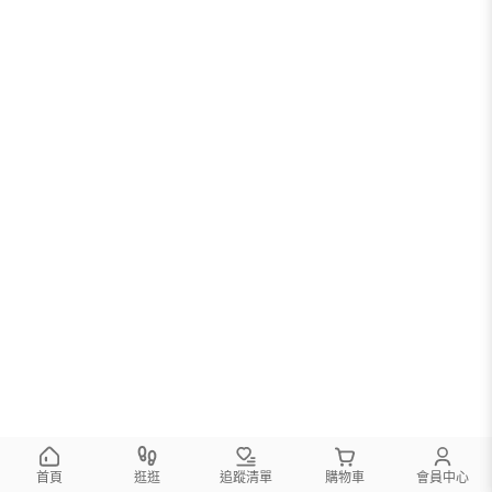
您可以調整篩選條件試試看
首頁
逛逛
追蹤清單
購物車
會員中心