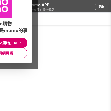
下載momo APP
開啟
給你3倍流暢度的購物體驗
請輸入搜尋關鍵字
o購物
是momo的事
彩妝保養
/
遮瑕
o購物」APP
本館精選商品
用網頁版
館長推薦
月銷量
新上市
價格
評價
很抱歉，沒有篩選到符合條件的商品