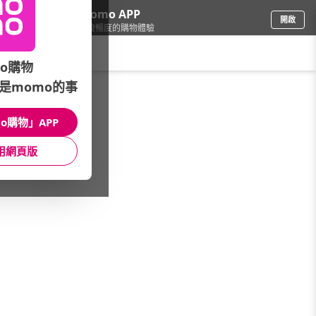
下載momo APP
開啟
給你3倍流暢度的購物體驗
請輸入搜尋關鍵字
o購物
是momo的事
彩妝保養
/
MIT保養品牌
/
眼部保養
o購物」APP
館長推薦
月銷量
新上市
價格
評價
用網頁版
很抱歉，沒有篩選到符合條件的商品
您可以調整篩選條件試試看