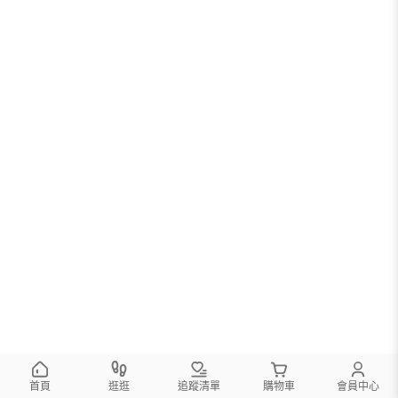
首頁
逛逛
追蹤清單
購物車
會員中心