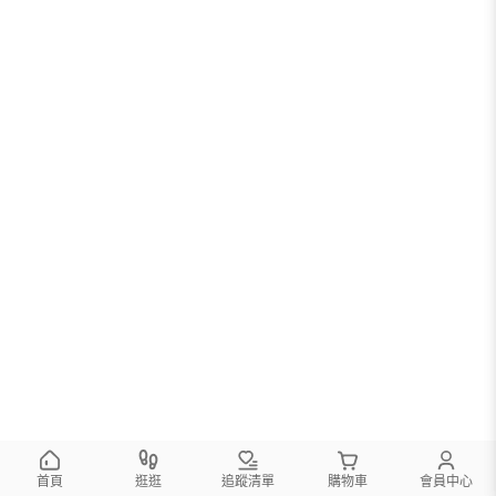
您可以調整篩選條件試試看
首頁
逛逛
追蹤清單
購物車
會員中心