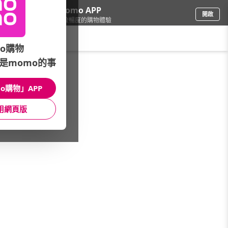
下載momo APP
開啟
給你3倍流暢度的購物體驗
請輸入搜尋關鍵字
o購物
是momo的事
彩妝保養
/
LUSH
o購物」APP
本館精選商品
用網頁版
館長推薦
月銷量
新上市
價格
評價
很抱歉，沒有篩選到符合條件的商品