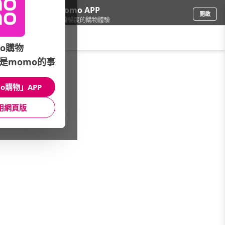
下載momo APP
開啟
給你3倍流暢度的購物體驗
請輸入搜尋關鍵字
o購物
是momo的事
彩妝保養
/
R. rouge
o購物」APP
本館精選商品
用網頁版
館長推薦
月銷量
新上市
價格
評價
很抱歉，沒有篩選到符合條件的商品