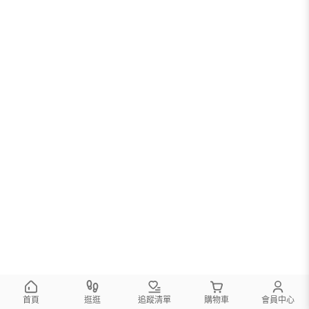
您可以調整篩選條件試試看
首頁
逛逛
追蹤清單
購物車
會員中心