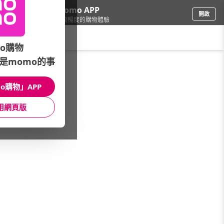
下載momo APP
開啟
給你3倍流暢度的購物體驗
請輸入搜尋關鍵字
o購物
是momo的事
彩妝保養
/
美容儀器品牌
/
幸福揚邑
o購物」APP
館長推薦
月銷量
新上市
價格
評價
用網頁版
很抱歉，沒有篩選到符合條件的商品
您可以調整篩選條件試試看