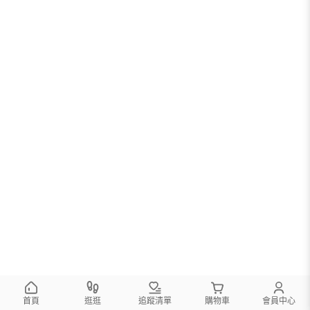
首頁
逛逛
追蹤清單
購物車
會員中心