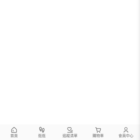
您可以調整篩選條件試試看
首頁
逛逛
追蹤清單
購物車
會員中心