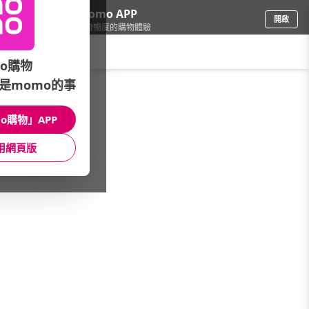
下載momo APP
開啟
給你3倍流暢度的購物體驗
請輸入搜尋關鍵字
o購物
是momo的事
彩妝保養
/
沐浴
o購物」APP
本館精選商品
用網頁版
館長推薦
月銷量
新上市
價格
評價
很抱歉，沒有篩選到符合條件的商品