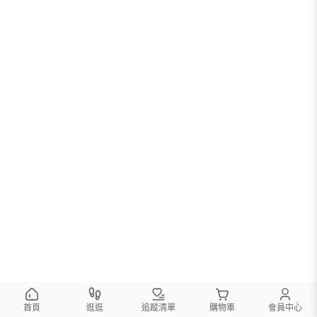
首頁
逛逛
追蹤清單
購物車
會員中心