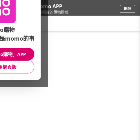
下載momo APP
開啟
給你3倍流暢度的購物體驗
請輸入搜尋關鍵字
o購物
是momo的事
彩妝保養
/
品牌總覽(A-Z)
/
tsaio上山採藥
o購物」APP
館長推薦
月銷量
新上市
價格
評價
用網頁版
很抱歉，沒有篩選到符合條件的商品
您可以調整篩選條件試試看