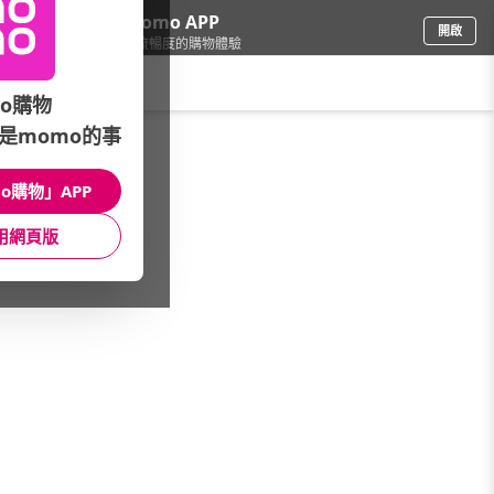
下載momo APP
開啟
給你3倍流暢度的購物體驗
請輸入搜尋關鍵字
o購物
是momo的事
電腦/組件
/
DIY組裝電腦
/
預算快選
/
2萬~2萬5
o購物」APP
館長推薦
月銷量
新上市
價格
評價
用網頁版
很抱歉，沒有篩選到符合條件的商品
您可以調整篩選條件試試看