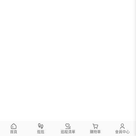
首頁
逛逛
追蹤清單
購物車
會員中心