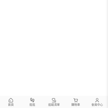
首頁
逛逛
追蹤清單
購物車
會員中心