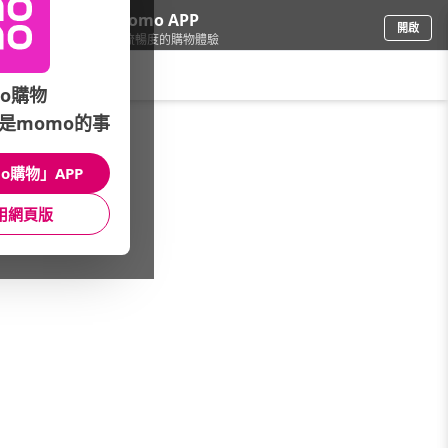
下載momo APP
開啟
給你3倍流暢度的購物體驗
請輸入搜尋關鍵字
o購物
是momo的事
3C週邊
/
外接/隨身碟
/
隨身碟品牌快選
/
TCELL
o購物」APP
館長推薦
月銷量
新上市
價格
評價
用網頁版
很抱歉，沒有篩選到符合條件的商品
您可以調整篩選條件試試看