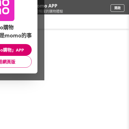
下載momo APP
開啟
給你3倍流暢度的購物體驗
請輸入搜尋關鍵字
o購物
是momo的事
本館精選商品
館長推薦
月銷量
新上市
價格
評價
o購物」APP
用網頁版
很抱歉，沒有篩選到符合條件的商品
您可以調整篩選條件試試看