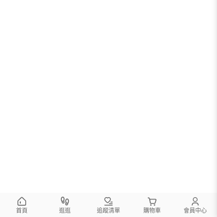
首頁
逛逛
追蹤清單
購物車
會員中心