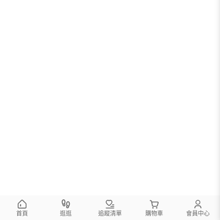
首頁
逛逛
追蹤清單
購物車
會員中心