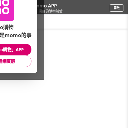
下載momo APP
開啟
給你3倍流暢度的購物體驗
請輸入搜尋關鍵字
o購物
是momo的事
品牌旗艦
/
PLAYBOY
/
系列搜尋
/
包款全系列
o購物」APP
館長推薦
月銷量
新上市
價格
評價
用網頁版
很抱歉，沒有篩選到符合條件的商品
您可以調整篩選條件試試看