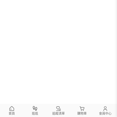
首頁
逛逛
追蹤清單
購物車
會員中心