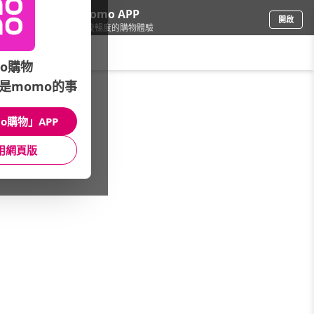
下載momo APP
開啟
給你3倍流暢度的購物體驗
請輸入搜尋關鍵字
o購物
是momo的事
手機/相機
/
專業攝影設備
o購物」APP
館長推薦
腳架/攝影包強打
攝影配件
用網頁版
相機配件
三軸穩定設備
拍立得底片
收音設備
攝影燈具
品牌閃光燈
腳架
攝影包
相機背帶
運動攝影配件
鏡頭濾鏡
相機電池
看更多
冷錢包
清潔用品
攝影/相機配件強打
濾鏡/清潔用品強打