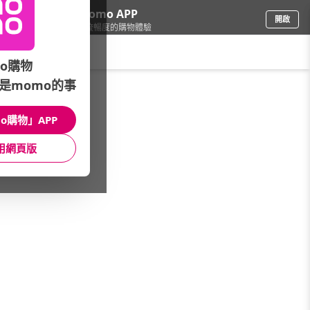
下載momo APP
開啟
給你3倍流暢度的購物體驗
請輸入搜尋關鍵字
o購物
是momo的事
品牌旗艦
/
LAURA MERCIER 蘿拉蜜思
/
專業彩妝
/
商品全系列
o購物」APP
館長推薦
月銷量
新上市
價格
評價
用網頁版
很抱歉，沒有篩選到符合條件的商品
您可以調整篩選條件試試看