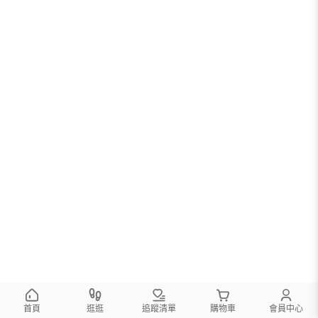
首頁
逛逛
追蹤清單
購物車
會員中心