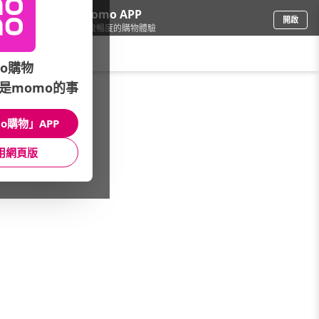
下載momo APP
開啟
給你3倍流暢度的購物體驗
請輸入搜尋關鍵字
o購物
是momo的事
3C週邊
/
滑鼠/鍵盤
/
★本月優惠
/
INTOPIC▼滿額送好禮
o購物」APP
館長推薦
月銷量
新上市
價格
評價
用網頁版
很抱歉，沒有篩選到符合條件的商品
您可以調整篩選條件試試看