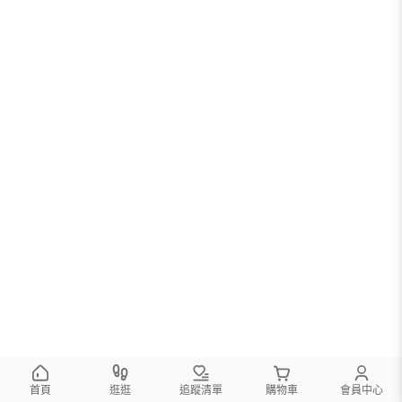
首頁
逛逛
追蹤清單
購物車
會員中心