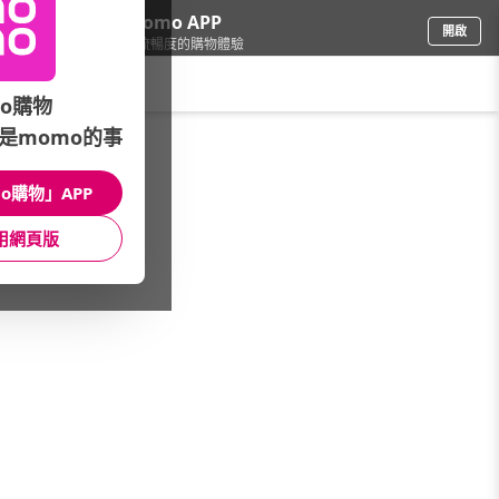
下載momo APP
開啟
給你3倍流暢度的購物體驗
請輸入搜尋關鍵字
o購物
是momo的事
3C週邊
/
滑鼠/鍵盤
/
★本月優惠
/
DIKE/TCSTAR▼全館最低99元up
o購物」APP
館長推薦
月銷量
新上市
價格
評價
用網頁版
很抱歉，沒有篩選到符合條件的商品
您可以調整篩選條件試試看