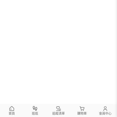
首頁
逛逛
追蹤清單
購物車
會員中心