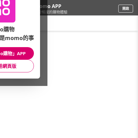
下載momo APP
開啟
給你3倍流暢度的購物體驗
請輸入搜尋關鍵字
o購物
是momo的事
3C週邊
/
滑鼠/鍵盤
/
品牌滑鼠
/
E-books
o購物」APP
館長推薦
月銷量
新上市
價格
評價
用網頁版
很抱歉，沒有篩選到符合條件的商品
您可以調整篩選條件試試看