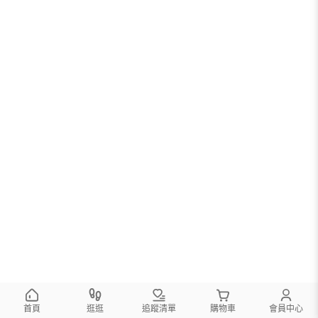
首頁
逛逛
追蹤清單
購物車
會員中心