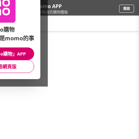
下載momo APP
開啟
給你3倍流暢度的購物體驗
請輸入搜尋關鍵字
o購物
是momo的事
修繕園藝
/
燈泡/燈飾
/
館長推薦
/
【緊急照明▼防災必備】
o購物」APP
館長推薦
月銷量
新上市
價格
評價
用網頁版
很抱歉，沒有篩選到符合條件的商品
您可以調整篩選條件試試看