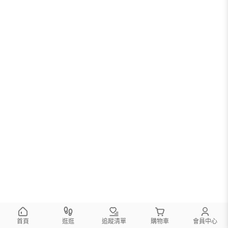
首頁
逛逛
追蹤清單
購物車
會員中心