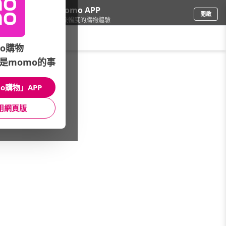
下載momo APP
開啟
給你3倍流暢度的購物體驗
請輸入搜尋關鍵字
o購物
是momo的事
寵物
/
貓砂/便盆/尿布墊
/
用品品牌
/
德國凱優
o購物」APP
館長推薦
月銷量
新上市
價格
評價
用網頁版
很抱歉，沒有篩選到符合條件的商品
您可以調整篩選條件試試看