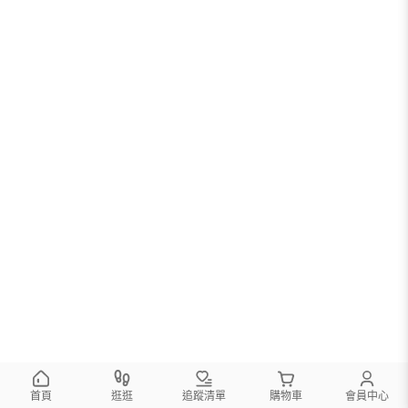
首頁
逛逛
追蹤清單
購物車
會員中心