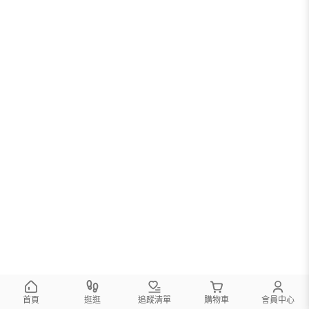
首頁
逛逛
追蹤清單
購物車
會員中心