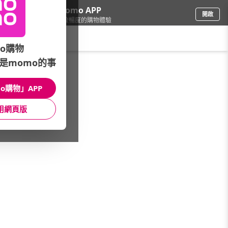
下載momo APP
開啟
給你3倍流暢度的購物體驗
請輸入搜尋關鍵字
o購物
是momo的事
電腦/組件
/
企業專區
/
企業安全
/
交換器
o購物」APP
館長推薦
月銷量
新上市
價格
評價
用網頁版
很抱歉，沒有篩選到符合條件的商品
您可以調整篩選條件試試看