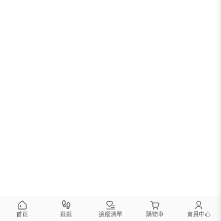
首頁
逛逛
追蹤清單
購物車
會員中心