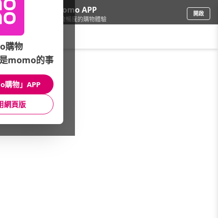
下載momo APP
開啟
給你3倍流暢度的購物體驗
請輸入搜尋關鍵字
o購物
是momo的事
電腦/組件
/
內接碟/NAS
/
館長推薦
/
★群暉》20TB新上市
o購物」APP
館長推薦
月銷量
新上市
價格
評價
用網頁版
很抱歉，沒有篩選到符合條件的商品
您可以調整篩選條件試試看