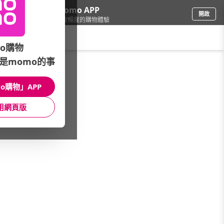
下載momo APP
開啟
給你3倍流暢度的購物體驗
請輸入搜尋關鍵字
o購物
是momo的事
電腦/組件
/
內接碟/NAS
/
ASUSTOR 華芸
/
全系列
o購物」APP
館長推薦
月銷量
新上市
價格
評價
用網頁版
很抱歉，沒有篩選到符合條件的商品
您可以調整篩選條件試試看