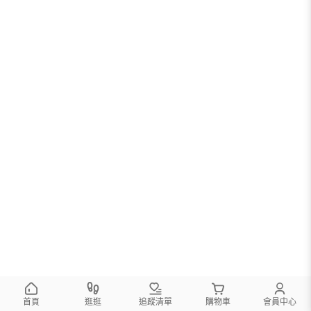
首頁
逛逛
追蹤清單
購物車
會員中心