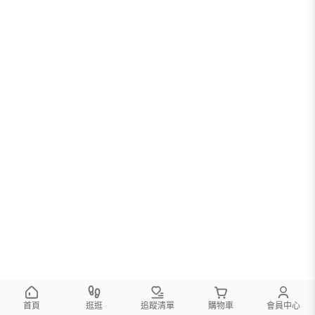
首頁
逛逛
追蹤清單
購物車
會員中心