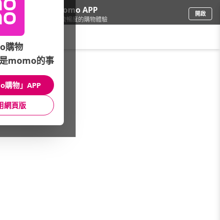
下載momo APP
開啟
給你3倍流暢度的購物體驗
請輸入搜尋關鍵字
o購物
是momo的事
3C週邊
/
線材/HUB
/
精選品牌
/
LINDY林帝
o購物」APP
館長推薦
月銷量
新上市
價格
評價
用網頁版
很抱歉，沒有篩選到符合條件的商品
您可以調整篩選條件試試看