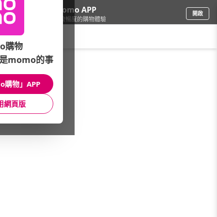
下載momo APP
開啟
給你3倍流暢度的購物體驗
請輸入搜尋關鍵字
o購物
是momo的事
3C週邊
/
滑鼠/鍵盤
/
鍵盤
/
藍芽鍵盤
o購物」APP
館長推薦
月銷量
新上市
價格
評價
用網頁版
很抱歉，沒有篩選到符合條件的商品
您可以調整篩選條件試試看