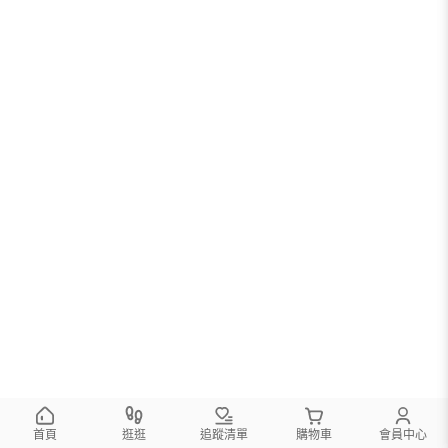
首頁
逛逛
追蹤清單
購物車
會員中心