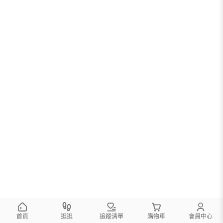
首頁
逛逛
追蹤清單
購物車
會員中心