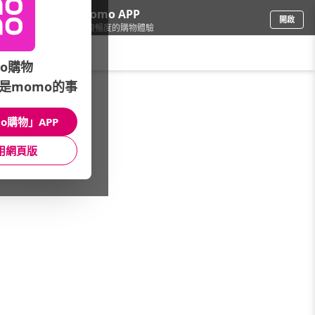
下載momo APP
開啟
給你3倍流暢度的購物體驗
請輸入搜尋關鍵字
o購物
是momo的事
3C週邊
/
視訊監控
o購物」APP
IPCAM★影像畫質
IPCAM★超值組合
監視系統
用網頁版
網路攝影機
監視器品牌
館長推薦
本月主打