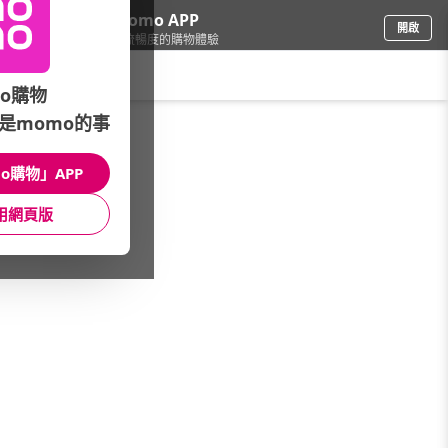
下載momo APP
開啟
給你3倍流暢度的購物體驗
請輸入搜尋關鍵字
o購物
是momo的事
3C週邊
/
行動電源/電池
/
mo幣加碼
/
Gigastone
o購物」APP
館長推薦
月銷量
新上市
價格
評價
用網頁版
很抱歉，沒有篩選到符合條件的商品
您可以調整篩選條件試試看