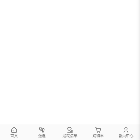
首頁
逛逛
追蹤清單
購物車
會員中心