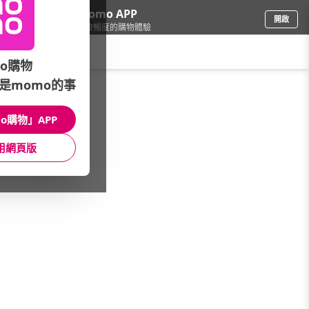
下載momo APP
開啟
給你3倍流暢度的購物體驗
請輸入搜尋關鍵字
o購物
是momo的事
3C週邊
/
手機/平板充電週邊
/
★本月主打星★
/
Maktar
o購物」APP
館長推薦
月銷量
新上市
價格
評價
用網頁版
很抱歉，沒有篩選到符合條件的商品
您可以調整篩選條件試試看