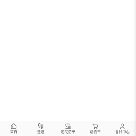
首頁
逛逛
追蹤清單
購物車
會員中心