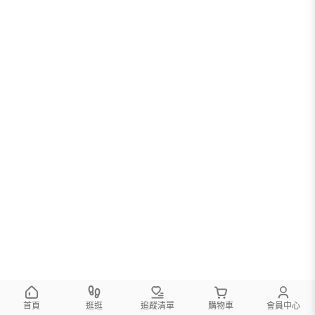
首頁
逛逛
追蹤清單
購物車
會員中心