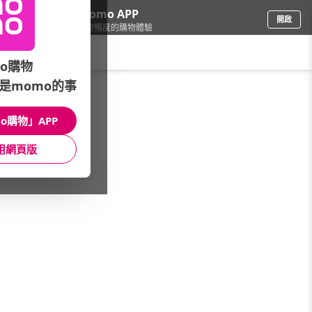
下載momo APP
開啟
給你3倍流暢度的購物體驗
請輸入搜尋關鍵字
o購物
是momo的事
圖書影音
/
輕小說
/
日本輕小說
/
限制級
o購物」APP
館長推薦
月銷量
新上市
價格
評價
用網頁版
很抱歉，沒有篩選到符合條件的商品
您可以調整篩選條件試試看