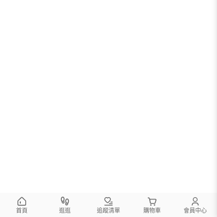
首頁
逛逛
追蹤清單
購物車
會員中心