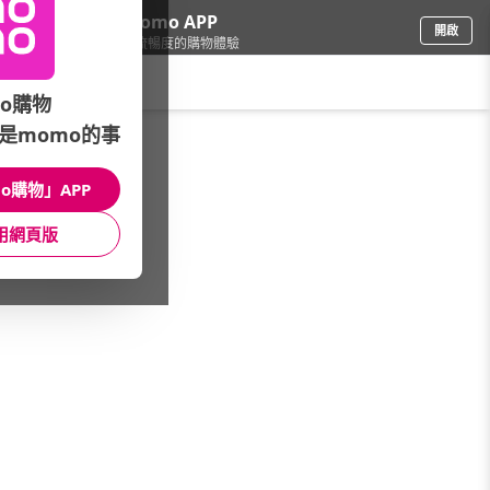
下載momo APP
開啟
給你3倍流暢度的購物體驗
請輸入搜尋關鍵字
o購物
是momo的事
圖書影音
/
童書/教具
/
品牌總覽(筆劃)
/
大塊文化
o購物」APP
館長推薦
月銷量
新上市
價格
評價
用網頁版
很抱歉，沒有篩選到符合條件的商品
您可以調整篩選條件試試看