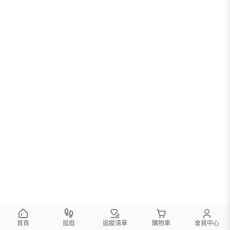
首頁
逛逛
追蹤清單
購物車
會員中心