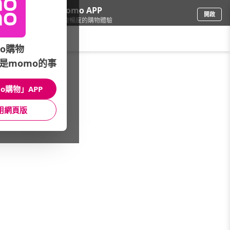
下載momo APP
開啟
給你3倍流暢度的購物體驗
請輸入搜尋關鍵字
o購物
是momo的事
日用/紙品
/
衛生紙
/
本月主打
/
熱銷TOP50
o購物」APP
館長推薦
月銷量
新上市
價格
評價
用網頁版
很抱歉，沒有篩選到符合條件的商品
您可以調整篩選條件試試看