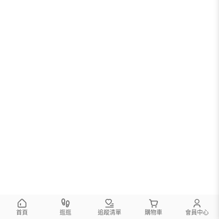
首頁
逛逛
追蹤清單
購物車
會員中心