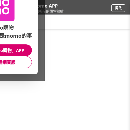
下載momo APP
開啟
給你3倍流暢度的購物體驗
請輸入搜尋關鍵字
o購物
是momo的事
家電
/
吸塵器
/
吸塵器品牌(筆劃)
/
HERAN禾聯
o購物」APP
館長推薦
月銷量
新上市
價格
評價
用網頁版
很抱歉，沒有篩選到符合條件的商品
您可以調整篩選條件試試看