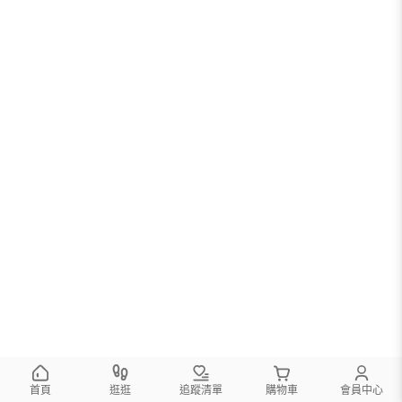
首頁
逛逛
追蹤清單
購物車
會員中心