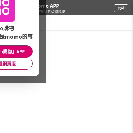
下載momo APP
開啟
給你3倍流暢度的購物體驗
請輸入搜尋關鍵字
o購物
是momo的事
品牌旗艦
/
HOYACASA
/
聯名系列
/
奶油家族
o購物」APP
館長推薦
月銷量
新上市
價格
評價
用網頁版
很抱歉，沒有篩選到符合條件的商品
您可以調整篩選條件試試看