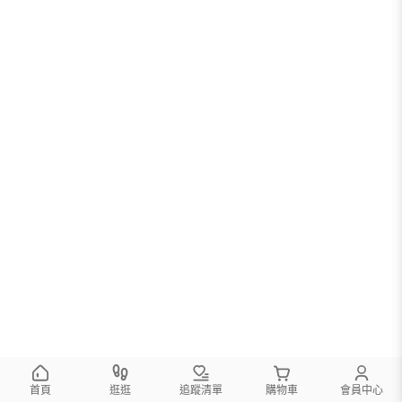
首頁
逛逛
追蹤清單
購物車
會員中心