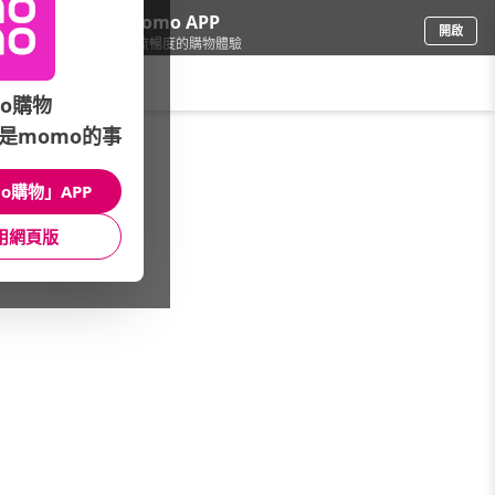
下載momo APP
開啟
給你3倍流暢度的購物體驗
請輸入搜尋關鍵字
o購物
是momo的事
品牌旗艦
/
Lunio
/
機能枕頭
/
機能記憶枕
o購物」APP
館長推薦
月銷量
新上市
價格
評價
用網頁版
很抱歉，沒有篩選到符合條件的商品
您可以調整篩選條件試試看