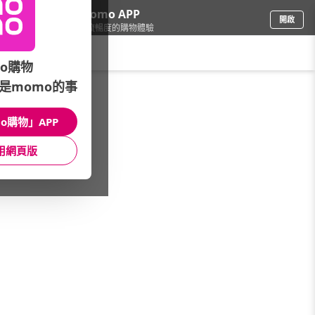
下載momo APP
開啟
給你3倍流暢度的購物體驗
請輸入搜尋關鍵字
o購物
是momo的事
品牌旗艦
/
Coleman
/
本月主打
/
★本月精選優惠
o購物」APP
館長推薦
月銷量
新上市
價格
評價
用網頁版
很抱歉，沒有篩選到符合條件的商品
您可以調整篩選條件試試看