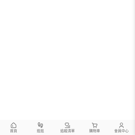
首頁
逛逛
追蹤清單
購物車
會員中心