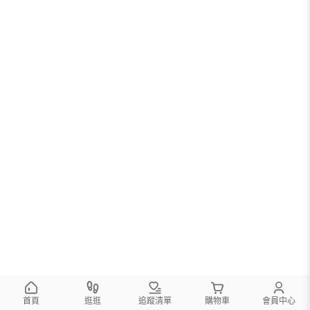
首頁
逛逛
追蹤清單
購物車
會員中心