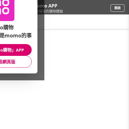
下載momo APP
開啟
給你3倍流暢度的購物體驗
請輸入搜尋關鍵字
o購物
是momo的事
品牌旗艦
/
NARS
/
館長推薦
/
NARS》momo獨家
o購物」APP
館長推薦
月銷量
新上市
價格
評價
用網頁版
很抱歉，沒有篩選到符合條件的商品
您可以調整篩選條件試試看