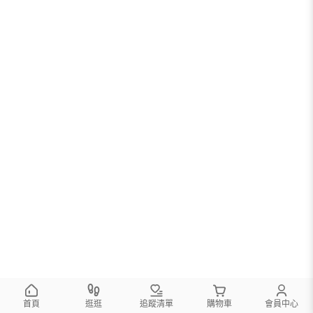
首頁
逛逛
追蹤清單
購物車
會員中心