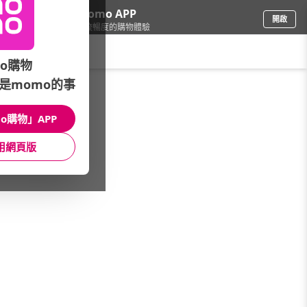
下載momo APP
開啟
給你3倍流暢度的購物體驗
請輸入搜尋關鍵字
o購物
品牌旗艦
/
LG生活健康Health Care
/
PHYSIOGEL潔美淨
/
是momo的事
潔美淨★全館5折up
o購物」APP
館長推薦
月銷量
新上市
價格
評價
用網頁版
很抱歉，沒有篩選到符合條件的商品
您可以調整篩選條件試試看