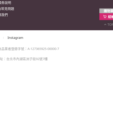
購物
結
TO