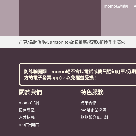
momo購物網
首頁
/
品牌旗艦
/
Samsonite
/
館長推薦
/
獨家6折換季出清包