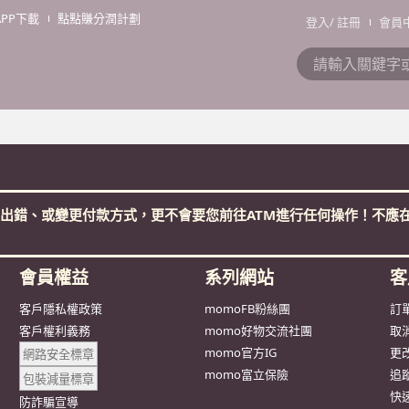
APP下載
點點賺分潤計劃
登入
/
註冊
會員