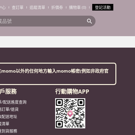
中心
查訂單
追蹤清單
折價券
購物車 (0)
登記活動
搜全站商品