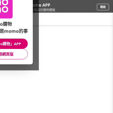
下載momo APP
開啟
給你3倍流暢度的購物體驗
請輸入搜尋關鍵字
o購物
是momo的事
品牌旗艦
/
伊蕾名店ILEY
/
館長推薦
/
速達｜趕上你的重要時刻
o購物」APP
館長推薦
月銷量
新上市
價格
評價
用網頁版
很抱歉，沒有篩選到符合條件的商品
您可以調整篩選條件試試看