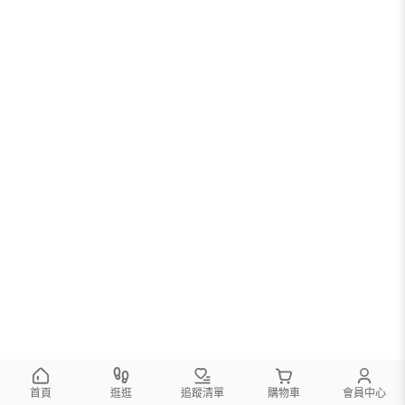
首頁
逛逛
追蹤清單
購物車
會員中心