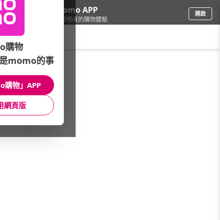
下載momo APP
開啟
給你3倍流暢度的購物體驗
請輸入搜尋關鍵字
o購物
是momo的事
品牌旗艦
/
麥雪爾MYVEGA
/
館長推薦
/
週三新品日 週週上新
o購物」APP
館長推薦
月銷量
新上市
價格
評價
用網頁版
很抱歉，沒有篩選到符合條件的商品
您可以調整篩選條件試試看