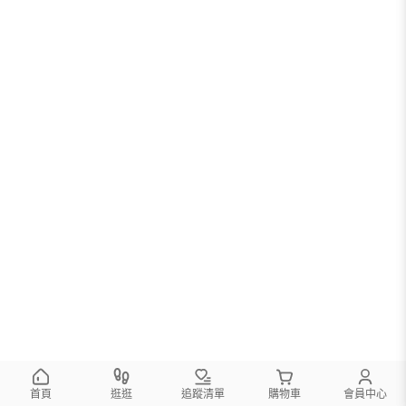
首頁
逛逛
追蹤清單
購物車
會員中心